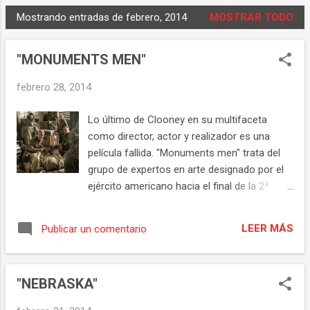
Mostrando entradas de febrero, 2014
MOSTRAR TODO
E
n
"MONUMENTS MEN"
t
r
febrero 28, 2014
a
d
Lo último de Clooney en su multifaceta
a
como director, actor y realizador es una
s
película fallida. "Monuments men" trata del
grupo de expertos en arte designado por el
ejército americano hacia el final de la 2ª
Guerra Mundial con el objetivo de recuperar
las obras de arte de los países que sufrieron
LEER MÁS
Publicar un comentario
la ocupación nazi para devolverlas a sus
dueños originales. Una historia real, muy
interesante que sin embargo ha sido
"NEBRASKA"
desaprovechada. Una historia poco
conocida que merecía ser contada con