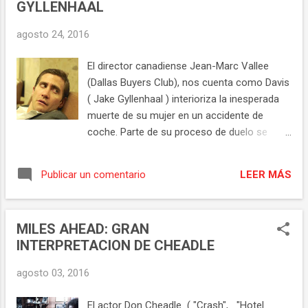
GYLLENHAAL
thriller claustrofóbico, tiene originalidad y
una sorprendente forma de llegar al
agosto 24, 2016
desenlace. Además de intriga y situaciones
de tensión sabiamente repartidas, también
El director canadiense Jean-Marc Vallee
hay una evolución del personaje
(Dallas Buyers Club), nos cuenta como Davis
protagonista ya que l a trama de suspense
( Jake Gyllenhaal ) interioriza la inesperada
tiene un impacto en su situación personal.
muerte de su mujer en un accidente de
Así, s e producen varios puntos de inflexión
coche. Parte de su proceso de duelo se
en Joaquín, el primero a partir de la aparición
construye al entrar en relación con Karen (
de Berta y progresivamente a medida en que
Naomi Watts ) una persona del
va reaccionando a los planes de la banda. Es
LEER MÁS
Publicar un comentario
departamento de reclamaciones de una
un personaje con cara A y cara B, no es un
empresa. Vallee se interesa de nuevo por un
mero obj...
personaje que se enfrenta a un suceso
MILES AHEAD: GRAN
traumático y la forma en cómo lo asume: en
INTERPRETACION DE CHEADLE
"Dallas Buyers Club" , Ron Woodroof es
diagnosticado de SIDA y se convierte en un
agosto 03, 2016
activista que consigue traer a USA
tratamientos alternativos desafiando al
El actor Don Cheadle ( "Crash", "Hotel