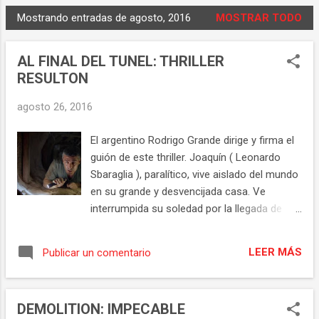
Mostrando entradas de agosto, 2016
MOSTRAR TODO
E
n
AL FINAL DEL TUNEL: THRILLER
t
RESULTON
r
a
agosto 26, 2016
d
a
El argentino Rodrigo Grande dirige y firma el
s
guión de este thriller. Joaquín ( Leonardo
Sbaraglia ), paralítico, vive aislado del mundo
en su grande y desvencijada casa. Ve
interrumpida su soledad por la llegada de
Berta ( Clara Lago ), una joven con una niña
interesada en alquilar la habitación que él
LEER MÁS
Publicar un comentario
ofrece. En un momento dado Joaquín
descubre que una banda de criminales está
construyendo un túnel debajo de su casa
DEMOLITION: IMPECABLE
para robar un banco. El argumento de este