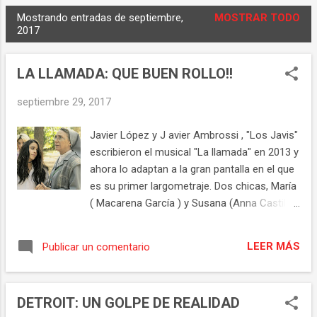
Mostrando entradas de septiembre,
MOSTRAR TODO
E
2017
n
t
LA LLAMADA: QUE BUEN ROLLO!!
r
a
septiembre 29, 2017
d
Javier López y J avier Ambrossi , "Los Javis"
a
escribieron el musical "La llamada" en 2013 y
s
ahora lo adaptan a la gran pantalla en el que
es su primer largometraje. Dos chicas, María
( Macarena García ) y Susana (Anna Castillo
) de unos 17 años pasan como todos los
años el verano en un campamento
LEER MÁS
Publicar un comentario
regentado por religiosas. María comienza a
tener visiones en las que se le aparece Dios.
El resultado de esta comedia no puede ser
DETROIT: UN GOLPE DE REALIDAD
más fresco, vital, sin complejos. Una feel