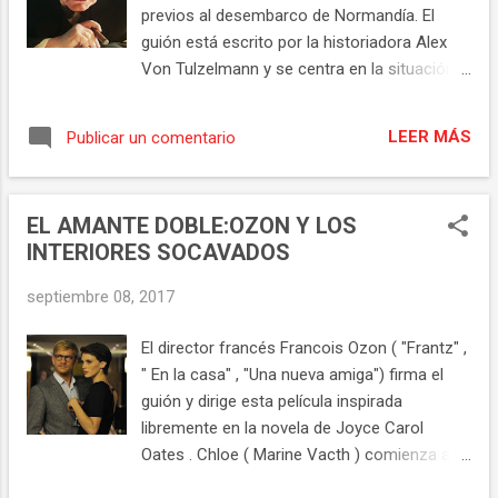
sentimiento de injusticia de los
previos al desembarco de Normandía. El
protagonistas. Pese a la forma realista y
guión está escrito por la historiadora Alex
precisa de rodar, a veces utilizando incluso
Von Tulzelmann y se centra en la situación
grabaciones de la época, y que se trata de
emocional del político y su miedo a que esa
una película coral, se establece un vínculo
operación militar fuera un error. El objetivo
con dos personajes, Larry Reed ( Algee
LEER MÁS
Publicar un comentario
del director es hacer una composición del
Smith ) cantante en un grupo musical The
personaje considerado como mejor político
dramatics, y...
de la historia británica, reflejando el
EL AMANTE DOBLE:OZON Y LOS
momento anímico del político, el desgaste
INTERIORES SOCAVADOS
de los años de guerra y el miedo a que la
operación fuera un nuevo Gallipolli, una
septiembre 08, 2017
matanza de jóvenes. La estructura narrativa
es clásica y está al servicio del retrato de
El director francés Francois Ozon ( "Frantz" ,
esta personalidad, con un 80% del peso en
" En la casa" , "Una nueva amiga") firma el
los actores. El film se desarrolla en solo 3
guión y dirige esta película inspirada
días y el recurso para contar el mensaje son
libremente en la novela de Joyce Carol
numerosas conversaciones entre
Oates . Chloe ( Marine Vacth ) comienza a ir
prácticamente solo 5 personajes versando
a un terapeuta, Paul ( Jeremie Renier ). El
casi únicamente sobre el mismo asunto, tan