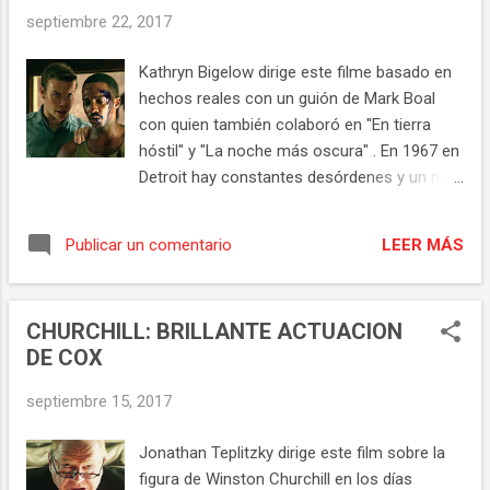
good movie en toda regla. Un argumento
septiembre 22, 2017
original, de humor blanquito de forma que no
ofende a nadie, que respira energía positiva y
Kathryn Bigelow dirige este filme basado en
buen rollo. Con 4 personajes femeninos al
hechos reales con un guión de Mark Boal
frente: dos adolescentes y dos monjas, la
con quien también colaboró en "En tierra
combinación de personalidades forma un
hóstil" y "La noche más oscura" . En 1967 en
buen cocktail. Macarena García (Goya Actriz
Detroit hay constantes desórdenes y un nivel
Revelación 2013- "Blancanieves" ) y Anna
de violencia racial altísimo. En el motel
Castillo (Goya Actriz Revelación - "El olivo" )
Algiers se produce un incidente que
se salen en sus papeles. Macarena es una
LEER MÁS
Publicar un comentario
desembocará en una masacre. La calidad de
actriz con un encanto y candor increíbles y
la película en su conjunto está fuera de la
este pape...
norma, un solidísimo guión al que se suma la
CHURCHILL: BRILLANTE ACTUACION
forma personal y realista de rodar de
DE COX
Bigelow. Utilizando varias cámaras y
situándose muy cerca de los actores, dentro
septiembre 15, 2017
de la acción, la directora mete al espectador
en la historia, sentimos que estamos en ese
Jonathan Teplitzky dirige este film sobre la
motel y pasamos la angustia, el miedo, el
figura de Winston Churchill en los días