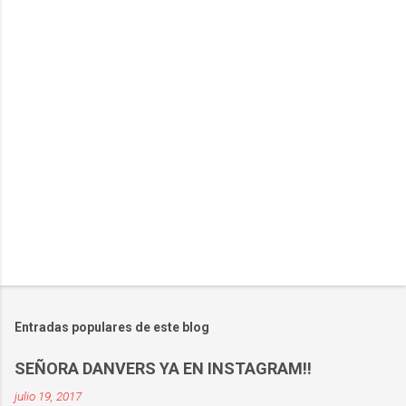
a
r
i
o
s
Entradas populares de este blog
SEÑORA DANVERS YA EN INSTAGRAM!!
julio 19, 2017