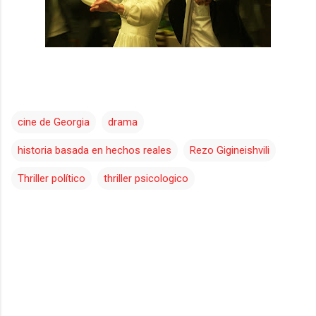
cine de Georgia
drama
historia basada en hechos reales
Rezo Gigineishvili
Thriller político
thriller psicologico
C
o
m
e
n
t