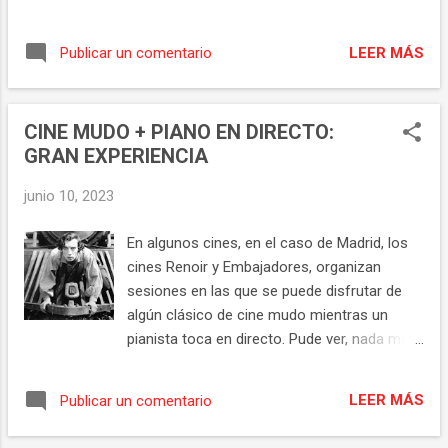
frustrados de vivir a merced de los ricos, se
Weaver ). Norma le pide a Mervel que tome
enamoran y urden una conspiración en la
de aprendiz a Maya ( Quintessa Swindell ),
que cada uno por su parte, pero en perfecta
LEER MÁS
Publicar un comentario
una sobrina suya que no parece estar yendo
coreografía, forjan un plan que les permita
por buen camino. Esta es la tercera película
llevar ...
de una trilogía donde nuevamente el
CINE MUDO + PIANO EN DIRECTO:
protagonista es un hombre de pasado
GRAN EXPERIENCIA
oscuro, del que casi nadie sabe nada. Ethan
Hawke en "El reverendo", Oscar Isaac en "El
junio 10, 2023
contador de cartas", ahora Joel Edgerton,
los 3 personajes llenos de enigmas, aristas y
En algunos cines, en el caso de Madrid, los
de los que se puede esperar lo más
cines Renoir y Embajadores, organizan
generoso y loable, y lo más siniestro y
sesiones en las que se puede disfrutar de
violento. Personajes que parecen no sentir
algún clásico de cine mudo mientras un
emociones, que se aíslan en parte como
pianista toca en directo. Pude ver, nada más
forma de supervivencia y en parte como
y nada menos, que el gran clásico "El
auto castigo. La historia que se desarrolla en
maquinista de la general" de Buster Keaton
"El maestro jardinero" tiene las señas de
LEER MÁS
Publicar un comentario
en los cines Embajadores con Adrián
identidad de Schrader. Utili...
Begoña como pianista, un entusiasta de