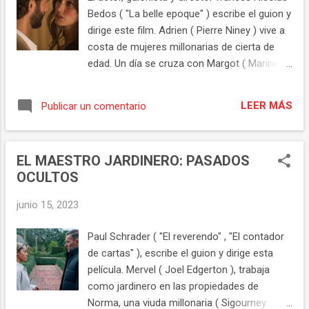
supone que la vida personal y profesional
Bedos ( "La belle epoque" ) escribe el guion y
deberían estar encauzadas. Plantea el
dirige este film. Adrien ( Pierre Niney ) vive a
contraste entre las expectativas con las que
costa de mujeres millonarias de cierta de
nos imaginamos nuestra vida cuando
edad. Un día se cruza con Margot ( Marine
somos jóvenes, recién acabada la etapa de
Vacth ), una chica de belleza espectacular
formación, y la situación a la que hemos
que se dedica a lo mismo que Adrien. El
llegado. Una historia real como la vida
LEER MÁS
Publicar un comentario
título nos deja claro que la historia va de líos
misma, donde el director nos presenta a un
y engaños, y el guion es de doble salto con
protagonista con defectos y virt...
tirabuzón, con cierto exceso de
EL MAESTRO JARDINERO: PASADOS
retorcimiento. Pero los dos protagonistas
OCULTOS
son muy atractivos, especialmente Marine
Vacth que es un bellísimo animal, también
junio 15, 2023
los secundarios, Francois Cluzet , Isabelle
Adjani , Emmanuelle Devos , Laura Morante y
Paul Schrader ( "El reverendo" , "El contador
la Costa Azul un entorno muy seductor.
de cartas" ), escribe el guion y dirige esta
Todo ello junto resulta en una película
película. Mervel ( Joel Edgerton ), trabaja
romántica, de suspense, que nos tiene
como jardinero en las propiedades de
atentos hasta el final. Los dos jóvenes
Norma, una viuda millonaria ( Sigourney