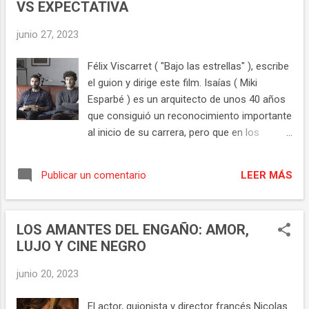
VS EXPECTATIVA
su hija, un padre que acaba de quedarse
viudo ( Jason Schwartzman) con sus 3
junio 27, 2023
hijos y su suegro ( Tom Hanks ), una joven
profesora ( Maya Hawke ), un vaquero (
Félix Viscarret ( "Bajo las estrellas" ), escribe
Rupert Friend ), etc. Lo mejor de este nuevo
el guion y dirige este film. Isaías ( Miki
trabajo de Wes Anderson es su universo
Esparbé ) es un arquitecto de unos 40 años
visual, la exquisita estética que le
que consiguió un reconocimiento importante
caracteriza. Colores, vestuario, atrezzo
al inicio de su carrera, pero que en los
divinos y un reparto inigualable. Actores con
últimos años no atraviesa una buena época
mucha personalidad que sin hablar
de trabajo. Tiene su propio estudio con su
transmiten mucho, capaces de pasar del
LEER MÁS
Publicar un comentario
amigo Nico ( Alex García ), está casado con
drama a la comedia de un momento al
Ainhoa ( Olaya Caldera ) y tiene dos niños
siguiente, muchos de ellos "r...
pequeños. Cuando les lleva al colegio y al
LOS AMANTES DEL ENGAÑO: AMOR,
parque coincide a menudo con otra madre,
LUJO Y CINE NEGRO
Sonia ( Ana Polvorosa ). El tema de la
película no está demasiado tocado, se
junio 20, 2023
enfoca en una serie de personajes que
rozan los 40 años, momento en el que se
El actor, guionista y director francés Nicolas