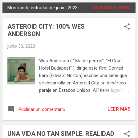
Mostrando entradas de junio, 2023
MOSTRAR TODO
E
n
ASTEROID CITY: 100% WES
t
ANDERSON
r
a
junio 30, 2023
d
a
Wes Anderson ( “Isla de perros”, "El Gran
s
Hotel Budapest" ), dirige este film. Conrad
Earp (Edward Norton) escribe una serie que
se desarrolla en Asteroid City, un desértico
paraje en Estados Unidos. Allí tiene lugar una
convención de jóvenes astrónomos que
otorga premios a diferentes proyectos.
LEER MÁS
Publicar un comentario
Muchas son las personas que se congregan
en este sitio, los chavales con sus familias y
otros personajes que viven o visitan el lugar:
UNA VIDA NO TAN SIMPLE: REALIDAD
Midge ( Scarlett Johansson ) una actriz, con