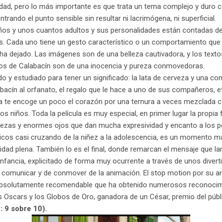
dad, pero lo más importante es que trata un tema complejo y duro c
trando el punto sensible sin resultar ni lacrimógena, ni superficial.
ños y unos cuantos adultos y sus personalidades están contadas d
s. Cada uno tiene un gesto característico o un comportamiento que r
e ha dejado. Las imágenes son de una belleza cautivadora, y los text
tos de Calabacín son de una inocencia y pureza conmovedoras.
o y estudiado para tener un significado: la lata de cerveza y una co
bacín al orfanato, el regalo que le hace a uno de sus compañeros, et
ria te encoge un poco el corazón por una ternura a veces mezclada
 los niños. Toda la película es muy especial, en primer lugar la propia 
ezas y enormes ojos que dan mucha expresividad y encanto a los p
icos casi cruzando de la niñez a la adolescencia, es un momento ma
dad plena. También lo es el final, donde remarcan el mensaje que lan
infancia, explicitado de forma muy ocurrente a través de unos divert
de comunicar y de conmover de la animación. El stop motion por su a
 absolutamente recomendable que ha obtenido numerosos reconocim
s Oscars y los Globos de Oro, ganadora de un César, premio del públi
: 9 sobre 10).