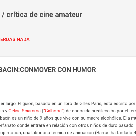
Ir al contenido principal
/ crítica de cine amateur
PIERDAS NADA
ABACIN:CONMOVER CON HUMOR
r largo. El guión, basado en un libro de Gilles Paris, está escrito po
ras y
Celine Sciamma
(
"Girlhood"
) de conocida predilección por el te
abacín es un niño de 9 años que vive con su madre alcohólica. Ella 
orfanato donde entrará en relación con otros niños
de duro pasado.
stop motion, una laboriosa técnica de animación (Barras ha tardado 4