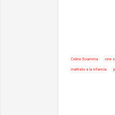
Celine Sciamma
cine 
maltrato a la infancia
p
C
o
m
e
n