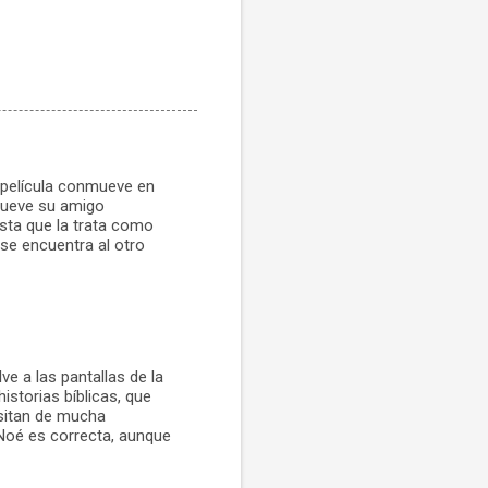
a película conmueve en
mueve su amigo
sta que la trata como
se encuentra al otro
ve a las pantallas de la
istorias bíblicas, que
sitan de mucha
e Noé es correcta, aunque