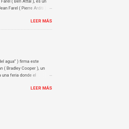
arel ( Ben Attal ), es un
an Farel ( Pierre Arditi )
xandre es acusado de
LEER MÁS
. El tema de esta película
oncreta del consentimiento.
os y variados puntos de
 de los dos chicos
o. El impacto que tiene que
del agua” ) firma este
n ( Bradley Cooper ), un
 una feria donde el
ad con Zeena ( Tony Collette
LEER MÁS
smo. Esta historia de
enganche. Un guion muy bien
onalidad bien marcada,
mes que llenan la pantalla
erable, por lo que el
ntensamente....