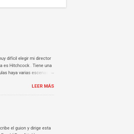
 difícil elegir mi director
a es Hitchcock . Tiene una
culas haya varias escenas
sufrimiento y tensión con
LEER MÁS
ver más veces. Así que me
apareció en mi cabeza la
r Judith Anderson . Un
forma de moverse es lo que
estigos, utilizando su
cribe el guion y dirige esta