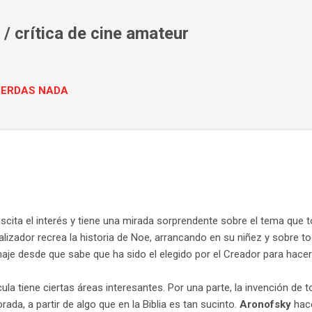
Ir al contenido principal
/ crítica de cine amateur
PIERDAS NADA
ita el interés y tiene una mirada sorprendente sobre el tema que toc
 realizador recrea la historia de Noe, arrancando en su niñez y sobre t
sonaje desde que sabe que ha sido el elegido por el Creador para hac
ícula tiene ciertas áreas interesantes. Por una parte, la invención de 
rada, a partir de algo que en la Biblia es tan sucinto.
Aronofsky
hac