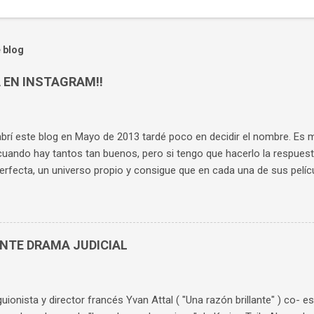
 blog
 EN INSTAGRAM!!
rí este blog en Mayo de 2013 tardé poco en decidir el nombre. Es muy
cuando hay tantos tan buenos, pero si tengo que hacerlo la respuest
erfecta, un universo propio y consigue que en cada una de sus pelí
as. Aunque te sepas cada película de memoria, sigues compartiendo 
gonistas hasta el final. Es el director cuya obra he visto y vuelto a 
buscar un nombre al blog que tuviera relación con él. Rápidamente 
nvers, el ama de llaves de "Rebeca" , increíblemente interpretada po
ENTE DRAMA JUDICIAL
e complejo, retorcido, con una maldad finísima. Probablemente su 
stra como consigue sus objetivos: de forma silenciosa, sibilina, sin t
dad mental. Cuatro años después de inaugurar el blog, abro un per...
 guionista y director francés Yvan Attal ( "Una razón brillante" ) co- es