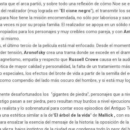
ta que el arca partió, y sobre todo una reflexión de cómo Noe se en
del realizador (muy lograda en
"El cisne negro
"), el transmitir los 
 para Noe tiene la misión encomendada, no sólo por laboriosa y sacr
 a veces ni por su propia familia. El realizador se apoya en un sólido
opiados para los personajes y muy creíbles como pareja, y con
An
 si mismo.
, el último tercio de la película está mal enfocado. Desde el moment
rder tensión,
Aronofsky
crea una trama donde se excede en el dram
 magnetismo, empatía y respecto que
Russell Crowe
causa en la aud
tética de mayor calidad y personalidad, la falta de un tratamiento 
 especiales, los efectos del brote de vida a partir de la semilla del 
 como compendio del lado más oscuro del hombre, y si está muy log
ente desafortunados los "gigantes de piedra", personajes que a niv
stigo pasan a ser piedra, pero resultan muy burdos a nivel ejecuciona
o realista y lo sobrenatural para contar esos episodios del Antiguo T
una estética similar a la de
"El árbol de la vida"
de
Mallick
,
con esa
ra ensalzar la esencia del mensaje de la historia: la oposición de la
 la vileza, bajos instintos de la ciudad que condensa todo lo peor del