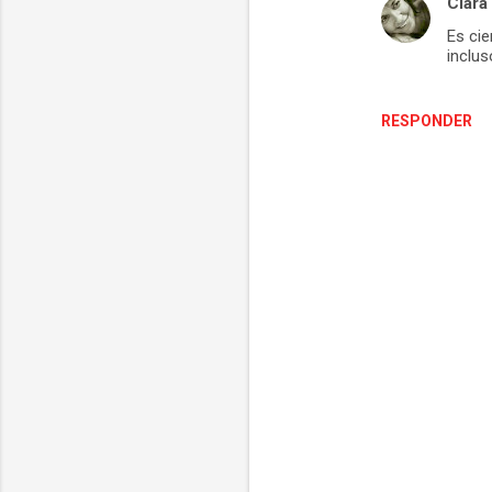
Clara
Es cie
inclu
RESPONDER