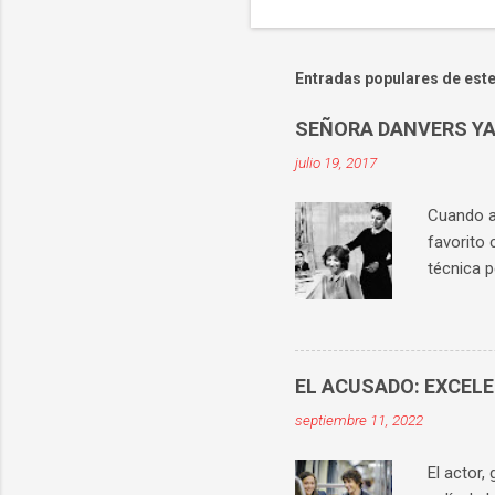
P
u
b
l
Entradas populares de este
i
c
a
SEÑORA DANVERS YA
r
u
julio 19, 2017
n
c
Cuando ab
o
favorito 
m
e
técnica p
n
históric
t
los prota
a
r
apetecía 
i
señora Da
o
EL ACUSADO: EXCEL
personaj
septiembre 11, 2022
mejor ilu
superiori
El actor,