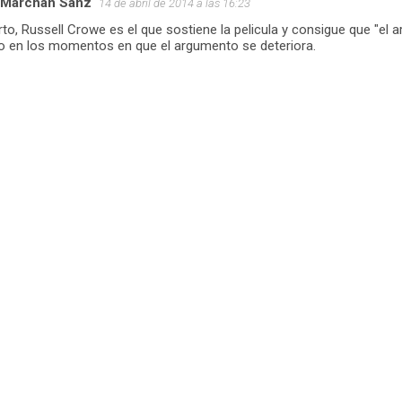
 Marchán Sanz
14 de abril de 2014 a las 16:23
rto, Russell Crowe es el que sostiene la pelicula y consigue que "el 
so en los momentos en que el argumento se deteriora.