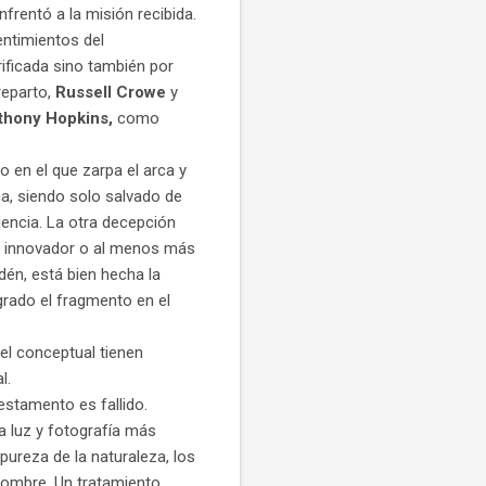
frentó a la misión recibida.
sentimientos del
ificada sino también por
 reparto,
Russell Crowe
y
thony Hopkins,
como
o en el que zarpa el arca y
a, siendo solo salvado de
iencia. La otra decepción
más innovador o al menos más
edén, está bien hecha la
rado el fragmento en el
el conceptual tienen
l.
estamento es fallido.
 luz y fotografía más
 pureza de la naturaleza, los
 hombre. Un tratamiento