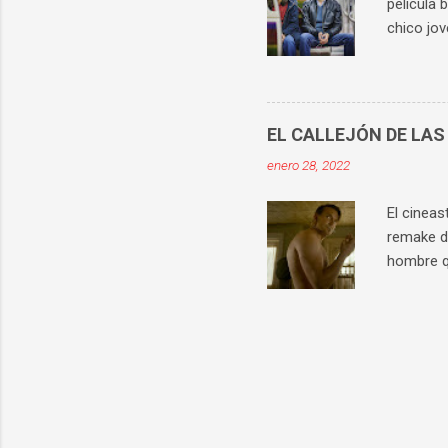
película 
chico jov
conocido 
violación
no puede 
La histo
EL CALLEJÓN DE LAS
vista con
enero 28, 2022
implicado
su hijo s
El cineas
remake de
hombre q
director,
) y Pete 
escalada 
desarrol
interpret
sin comer
resultado