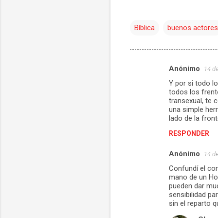
Bíblica
buenos actores
Anónimo
14 de
C
Y por si todo l
o
todos los fren
m
transexual, te
una simple herr
e
lado de la fron
n
RESPONDER
t
Anónimo
14 de
a
Confundí el com
r
mano de un Holl
i
pueden dar muc
sensibilidad pa
o
sin el reparto 
s