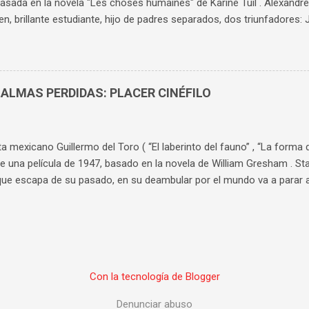
basada en la novela "Les choses humaines" de Karine Tuil . Alexandre F
en, brillante estudiante, hijo de padres separados, dos triunfadores: Je
presentador de TV y Claire ( Charlotte Gainsbourg ) feminista. Ale
 por Mila ( Suzanne Jouannet ), la hija de la nueva pareja de su madre
estar más de actualidad, trata de la violación, pero de forma más c
ria tienen mucha riqueza, primero por su capacidad de aportar much
 ALMAS PERDIDAS: PLACER CINÉFILO
 respecto al tema. Segundo, porque además de analizar los perfiles
s, profundiza en las familias de ambos, especialmente en la del chic
ea acusado de un crimen como este, su perce...
ta mexicano Guillermo del Toro ( “El laberinto del fauno” , “La forma 
 una película de 1947, basado en la novela de William Gresham . Sta
ue escapa de su pasado, en su deambular por el mundo va a parar a
 Clem ( Willem Dafoe ), le ofrece un trabajo estable. Allí traba amist
( David Strathairn ), que le enseñan los principios básicos del mentali
al éxito y bajada a los infiernos no puede generar más atracción y 
lado donde no hay un momento ocioso, con unos personajes de pers
ados por actores perfectamente elegidos para el papel. Actores enor
Con la tecnología de Blogger
se unos a otros. Además el escenario visual es de una riqueza insup
 es una experiencia casi “religiosa”, un film de los que de disfrutan i
Denunciar abuso