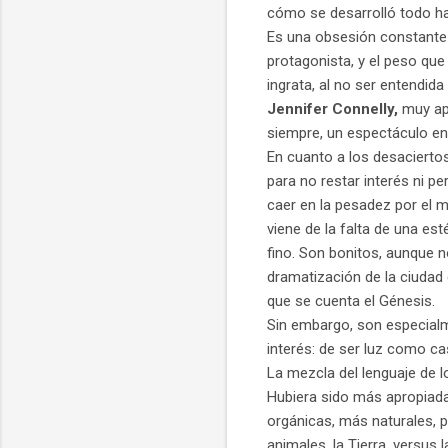
cómo se desarrolló todo has
Es una obsesión constante 
protagonista, y el peso que
ingrata, al no ser entendida
Jennifer Connelly,
muy apr
siempre, un espectáculo en
En cuanto a los desaciertos
para no restar interés ni pe
caer en la pesadez por el
viene de la falta de una es
fino. Son bonitos, aunque no
dramatización de la ciudad
que se cuenta el Génesis.
Sin embargo, son especialm
interés: de ser luz como ca
La mezcla del lenguaje de l
Hubiera sido más apropiada 
orgánicas, más naturales, pa
animales, la Tierra, versus