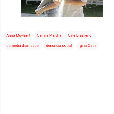
Anna Muylaert
Camila Mardila
Cine brasileño
comedia dramatica.
denuncia social
rgina Case
C
o
m
e
n
t
a
r