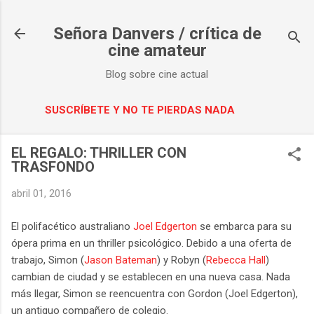
Ir al contenido principal
Señora Danvers / crítica de
cine amateur
Blog sobre cine actual
SUSCRÍBETE Y NO TE PIERDAS NADA
EL REGALO: THRILLER CON
TRASFONDO
abril 01, 2016
El polifacético australiano
Joel Edgerton
se embarca para su
ópera prima en un thriller psicológico. Debido a una oferta de
trabajo, Simon (
Jason Bateman
) y Robyn (
Rebecca Hall
)
cambian de ciudad y se establecen en una nueva casa. Nada
más llegar, Simon se reencuentra con Gordon (Joel Edgerton),
un antiguo compañero de colegio.