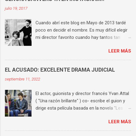
julio 19, 2017
Cuando abrí este blog en Mayo de 2013 tardé
poco en decidir el nombre. Es muy difícil elegir
mi director favorito cuando hay tantos tan
buenos, pero si tengo que hacerlo la respuesta
LEER MÁS
es Hitchcock . Tiene una técnica perfecta, un
universo propio y consigue que en cada una de
sus películas haya varias escenas históricas.
EL ACUSADO: EXCELENTE DRAMA JUDICIAL
Aunque te sepas cada película de memoria,
septiembre 11, 2022
sigues compartiendo sufrimiento y tensión con
los protagonistas hasta el final. Es el director
El actor, guionista y director francés Yvan Attal
cuya obra he visto y vuelto a ver más veces.
( "Una razón brillante" ) co- escribe el guion y
Así que me apetecía buscar un nombre al blog
dirige esta película basada en la novela "Les
que tuviera relación con él. Rápidamente
choses humaines" de Karine Tuil . Alexandre
apareció en mi cabeza la señora Danvers, el
LEER MÁS
Farel ( Ben Attal ), es un chico joven, brillante
ama de llaves de "Rebeca" , increíblemente
estudiante, hijo de padres separados, dos
interpretada por Judith Anderson . Un personaje