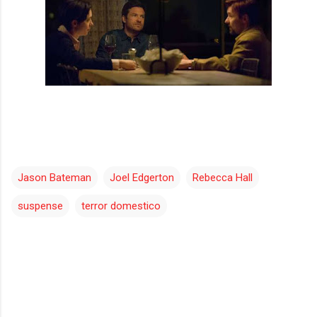
Jason Bateman
Joel Edgerton
Rebecca Hall
suspense
terror domestico
C
o
m
e