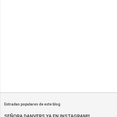
n
t
a
r
i
o
s
Entradas populares de este blog
SEÑORA DANVERS YA EN INSTAGRAM!!