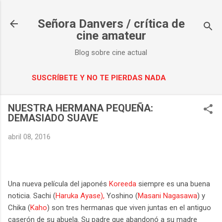
Ir al contenido principal
Señora Danvers / crítica de
cine amateur
Blog sobre cine actual
SUSCRÍBETE Y NO TE PIERDAS NADA
NUESTRA HERMANA PEQUEÑA:
DEMASIADO SUAVE
abril 08, 2016
Una nueva película del japonés
Koreeda
siempre es una buena
noticia.
Sachi (
Haruka Ayase),
Yoshino (
Masani Nagasawa
) y
Chika (
Kaho
) son tres hermanas que viven juntas en el antiguo
caserón de su abuela. Su padre que abandonó a su madre