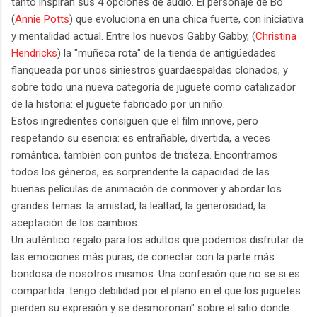
tanto inspiran sus 4 opciones de audio. El personaje de Bo
(
Annie Potts
) que evoluciona en una chica fuerte, con iniciativa
y mentalidad actual. Entre los nuevos Gabby Gabby, (
Christina
Hendricks
) la "muñeca rota" de la tienda de antigüedades
flanqueada por unos siniestros guardaespaldas clonados, y
sobre todo una nueva categoría de juguete como catalizador
de la historia: el juguete fabricado por un niño.
Estos ingredientes consiguen que el film innove, pero
respetando su esencia: es entrañable, divertida, a veces
romántica, también con puntos de tristeza. Encontramos
todos los géneros, es sorprendente la capacidad de las
buenas películas de animación de conmover y abordar los
grandes temas: la amistad, la lealtad, la generosidad, la
aceptación de los cambios...
Un auténtico regalo para los adultos que podemos disfrutar de
las emociones más puras, de conectar con la parte más
bondosa de nosotros mismos. Una confesión que no se si es
compartida: tengo debilidad por el plano en el que los juguetes
pierden su expresión y se desmoronan" sobre el sitio donde