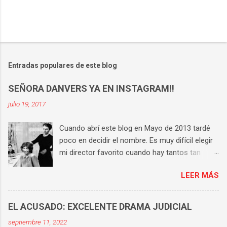
Entradas populares de este blog
SEÑORA DANVERS YA EN INSTAGRAM!!
julio 19, 2017
Cuando abrí este blog en Mayo de 2013 tardé
poco en decidir el nombre. Es muy difícil elegir
mi director favorito cuando hay tantos tan
buenos, pero si tengo que hacerlo la respuesta
LEER MÁS
es Hitchcock . Tiene una técnica perfecta, un
universo propio y consigue que en cada una de
sus películas haya varias escenas históricas.
EL ACUSADO: EXCELENTE DRAMA JUDICIAL
Aunque te sepas cada película de memoria,
septiembre 11, 2022
sigues compartiendo sufrimiento y tensión con