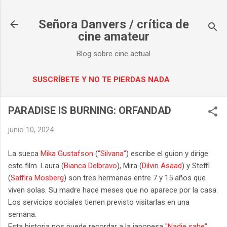
Ir al contenido principal
Señora Danvers / crítica de
cine amateur
Blog sobre cine actual
SUSCRÍBETE Y NO TE PIERDAS NADA
PARADISE IS BURNING: ORFANDAD
junio 10, 2024
La sueca
Mika Gustafson
(
“Silvana"
) escribe el guion y dirige
este film. Laura (
Bianca Delbravo
), Mira (
Dilvin Asaad
) y Steffi
(
Saffira Mosberg
) son tres hermanas entre 7 y 15 años que
viven solas. Su madre hace meses que no aparece por la casa.
Los servicios sociales tienen previsto visitarlas en una
semana.
Esta historia nos puede recordar a la japonesa
"Nadie sabe"
.