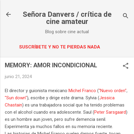
Ir al contenido principal
Señora Danvers / crítica de
cine amateur
Blog sobre cine actual
SUSCRÍBETE Y NO TE PIERDAS NADA
MEMORY: AMOR INCONDICIONAL
junio 21, 2024
El director y guionista mexicano
Michel Franco
(
"Nuevo orden"
,
"Sun down"
), escribe y dirige este drama. Sylvia (
Jessica
Chastain
) es una trabajadora social que ha tenido problemas
con el alcohol cuando era adolescente. Saul (
Peter Sarsgaard
)
es un hombre aun joven, pero sufre demencia senil.
Experimenta ya muchos fallos en su memoria reciente.
Las historias de Michel Franco suelen darnos fuerte, tocan