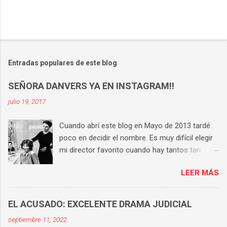
Entradas populares de este blog
SEÑORA DANVERS YA EN INSTAGRAM!!
julio 19, 2017
Cuando abrí este blog en Mayo de 2013 tardé
poco en decidir el nombre. Es muy difícil elegir
mi director favorito cuando hay tantos tan
buenos, pero si tengo que hacerlo la respuesta
LEER MÁS
es Hitchcock . Tiene una técnica perfecta, un
universo propio y consigue que en cada una de
sus películas haya varias escenas históricas.
EL ACUSADO: EXCELENTE DRAMA JUDICIAL
Aunque te sepas cada película de memoria,
septiembre 11, 2022
sigues compartiendo sufrimiento y tensión con