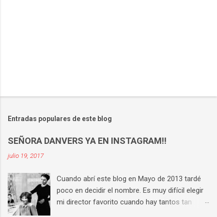
P
u
b
l
Entradas populares de este blog
i
c
SEÑORA DANVERS YA EN INSTAGRAM!!
a
r
julio 19, 2017
u
n
Cuando abrí este blog en Mayo de 2013 tardé
c
o
poco en decidir el nombre. Es muy difícil elegir
m
mi director favorito cuando hay tantos tan
e
buenos, pero si tengo que hacerlo la respuesta
n