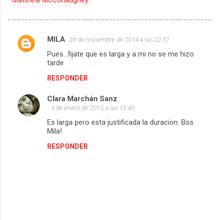
MILA
29 de noviembre de 2014 a las 22:57
C
Pues...fijate que es larga y a mi no se me hizo
o
tarde
m
RESPONDER
e
Clara Marchán Sanz
n
3 de enero de 2015 a las 15:40
t
Es larga pero esta justificada la duracion. Bss
a
Mila!
r
RESPONDER
i
o
s