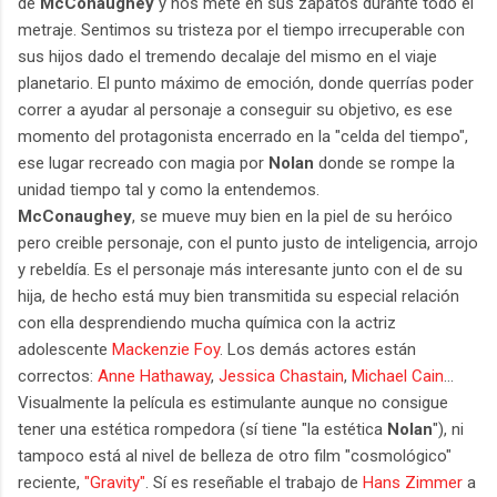
de
McConaughey
y nos mete en sus zapatos durante todo el
metraje. Sentimos su tristeza por el tiempo irrecuperable con
sus hijos dado el tremendo decalaje del mismo en el viaje
planetario. E
l punto máximo de emoción, donde querrías poder
correr a ayudar al personaje a conseguir su objetivo, es ese
momento del protagonista encerrado en la
"celda del tiempo",
ese lugar recreado con magia por
Nolan
donde se rompe la
unidad tiempo tal y como la entendemos.
McConaughey
, se mueve muy bien en la piel de su heróico
pero creible personaje, con el punto justo de inteligencia, arrojo
y rebeldía. Es el personaje más interesante junto con el de su
hija, de hecho está muy bien transmitida su especial relación
con ella desprendiendo mucha química con la actriz
adolescente
Mackenzie Foy
. Los demás actores están
correctos:
Anne Hathaway
,
Jessica Chastain
,
Michael Cain
...
Visualmente la película es estimulante aunque no consigue
tener una estética rompedora (sí tiene "la estética
Nolan
"), ni
tampoco está al nivel de belleza de otro film "cosmológico"
reciente,
"Gravity"
.
Sí es reseñable el trabajo de
Hans Zimmer
a