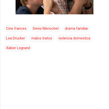
Cine frances
Denis Menochet
drama familiar
Lea Drucker
malos tratos
violencia domestica
Xabier Legrand
C
o
m
e
n
t
a
r