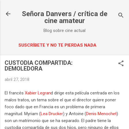
Ir al contenido principal
Señora Danvers / crítica de
cine amateur
Blog sobre cine actual
SUSCRÍBETE Y NO TE PIERDAS NADA
CUSTODIA COMPARTIDA:
DEMOLEDORA
abril 27, 2018
El francés
Xabier Legran
d dirige esta película centrada en los
malos tratos, un tema sobre el que el director quiere poner
foco dado que en Francia es un problema de primera
magnitud. Myriam (
Lea Drucker
) y Antoine (
Denis Menochet
)
son un matrimonio que se ha separado. El padre tiene la
custodia compartida de sus dos hijos, pero ninguno de ellos