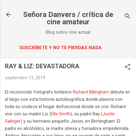
Ir al contenido principal
Señora Danvers / crítica de
cine amateur
Blog sobre cine actual
SUSCRÍBETE Y NO TE PIERDAS NADA
RAY & LIZ: DEVASTADORA
septiembre 13, 2019
El reconocido fotógrafo británico
Richard Billingham
debuta en
el largo con esta historia autobiográfica donde plasma con
toda su crudeza el hogar disfuncional donde se crió. Richard
vive con su madre Liz (
Ella Smith
), su padre Ray (
Justin
Salinger)
y su hermano pequeño Jason, en Birmingham. El
padre es alcohólico, la madre obesa y fumadora empedernida.
Ambos descuidan a sus hijos, no se ocupan de nada a parte