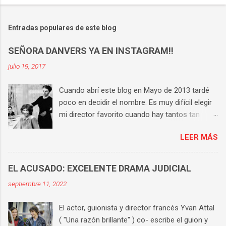
Entradas populares de este blog
SEÑORA DANVERS YA EN INSTAGRAM!!
julio 19, 2017
Cuando abrí este blog en Mayo de 2013 tardé
poco en decidir el nombre. Es muy difícil elegir
mi director favorito cuando hay tantos tan
buenos, pero si tengo que hacerlo la respuesta
LEER MÁS
es Hitchcock . Tiene una técnica perfecta, un
universo propio y consigue que en cada una de
sus películas haya varias escenas históricas.
EL ACUSADO: EXCELENTE DRAMA JUDICIAL
Aunque te sepas cada película de memoria,
septiembre 11, 2022
sigues compartiendo sufrimiento y tensión con
los protagonistas hasta el final. Es el director
El actor, guionista y director francés Yvan Attal
cuya obra he visto y vuelto a ver más veces.
( "Una razón brillante" ) co- escribe el guion y
Así que me apetecía buscar un nombre al blog