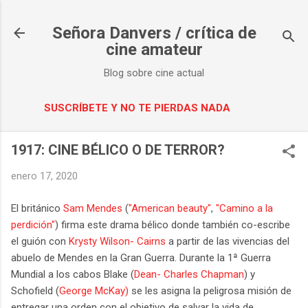
Ir al contenido principal
Señora Danvers / crítica de
cine amateur
Blog sobre cine actual
SUSCRÍBETE Y NO TE PIERDAS NADA
1917: CINE BÉLICO O DE TERROR?
enero 17, 2020
El británico
Sam Mendes
(
"American beauty"
,
"Camino a la
perdición"
) firma este drama bélico donde también co-escribe
el guión con
Krysty Wilson- Cairns
a partir de las vivencias del
abuelo de Mendes en la Gran Guerra. Durante la 1ª Guerra
Mundial a los cabos Blake (
Dean- Charles Chapman
) y
Schofield (
George McKay)
se les asigna la peligrosa misión de
entregar una orden con el objetivo de salvar la vida de