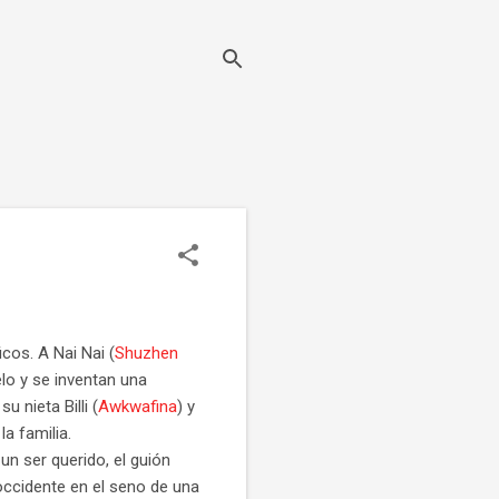
icos. A Nai Nai (
Shuzhen
elo y se inventan una
 nieta Billi (
Awkwafina
) y
a familia.
un ser querido, el guión
/occidente en el seno de una