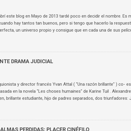
rí este blog en Mayo de 2013 tardé poco en decidir el nombre. Es muy
cuando hay tantos tan buenos, pero si tengo que hacerlo la respuest
erfecta, un universo propio y consigue que en cada una de sus pelí
as. Aunque te sepas cada película de memoria, sigues compartiendo 
gonistas hasta el final. Es el director cuya obra he visto y vuelto a 
buscar un nombre al blog que tuviera relación con él. Rápidamente 
nvers, el ama de llaves de "Rebeca" , increíblemente interpretada po
ENTE DRAMA JUDICIAL
e complejo, retorcido, con una maldad finísima. Probablemente su 
stra como consigue sus objetivos: de forma silenciosa, sibilina, sin t
dad mental. Cuatro años después de inaugurar el blog, abro un per...
 guionista y director francés Yvan Attal ( "Una razón brillante" ) co- es
basada en la novela "Les choses humaines" de Karine Tuil . Alexandre F
en, brillante estudiante, hijo de padres separados, dos triunfadores: Je
presentador de TV y Claire ( Charlotte Gainsbourg ) feminista. Ale
 por Mila ( Suzanne Jouannet ), la hija de la nueva pareja de su madre
estar más de actualidad, trata de la violación, pero de forma más c
ria tienen mucha riqueza, primero por su capacidad de aportar much
 ALMAS PERDIDAS: PLACER CINÉFILO