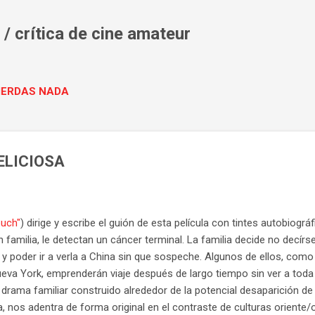
Ir al contenido principal
/ crítica de cine amateur
PIERDAS NADA
ELICIOSA
ouch"
) dirige y escribe el guión de esta película con tintes autobiográf
an familia, le detectan un cáncer terminal. La familia decide no decírs
 poder ir a verla a China sin que sospeche. Algunos de ellos, como su
eva York, emprenderán viaje después de largo tiempo sin ver a toda l
rama familiar construido alrededor de la potencial desaparición de 
, nos adentra de forma original en el contraste de culturas oriente