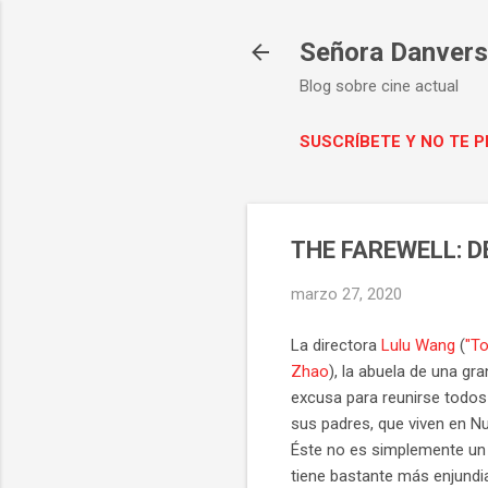
Señora Danvers 
Blog sobre cine actual
SUSCRÍBETE Y NO TE 
THE FAREWELL: D
marzo 27, 2020
La directora
Lulu Wang
(
"T
Zhao
), la abuela de una gr
excusa para reunirse todos y
sus padres, que viven en Nu
Éste no es simplemente un d
tiene bastante más enjundia