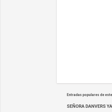
a
r
i
o
s
Entradas populares de este
SEÑORA DANVERS YA