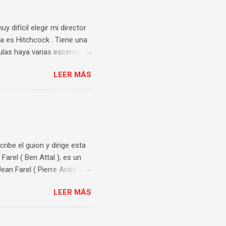
 difícil elegir mi director
a es Hitchcock . Tiene una
culas haya varias escenas
sufrimiento y tensión con
LEER MÁS
ver más veces. Así que me
apareció en mi cabeza la
r Judith Anderson . Un
forma de moverse es lo que
estigos, utilizando su
cribe el guion y dirige esta
arel ( Ben Attal ), es un
an Farel ( Pierre Arditi )
xandre es acusado de
LEER MÁS
. El tema de esta película
oncreta del consentimiento.
os y variados puntos de