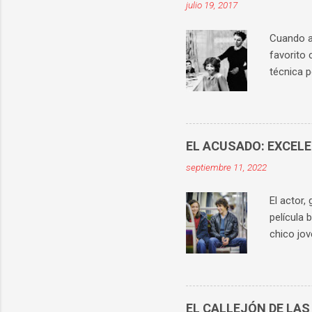
julio 19, 2017
Cuando ab
favorito 
técnica p
históric
los prota
apetecía 
señora Da
EL ACUSADO: EXCEL
personaj
septiembre 11, 2022
mejor ilu
superiori
El actor,
película 
chico jov
conocido 
violación
no puede 
La histo
EL CALLEJÓN DE LAS