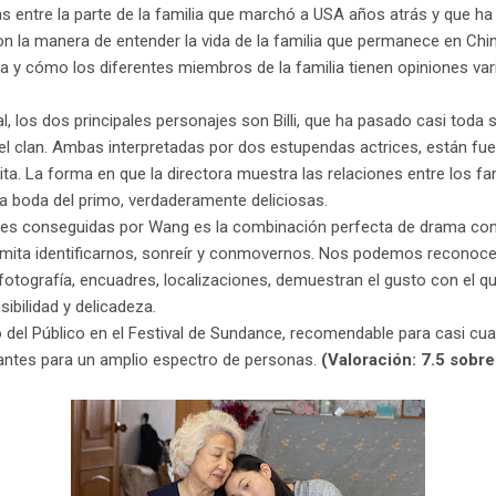
ias entre la parte de la familia que marchó a USA años atrás y que 
n la manera de entender la vida de la familia que permanece en China
sa y cómo los diferentes miembros de la familia tienen opiniones v
l, los dos principales personajes son Billi, que ha pasado casi toda 
del clan. Ambas interpretadas por dos estupendas actrices, están fu
a. La forma en que la directora muestra las relaciones entre los fa
la boda del primo, verdaderamente deliciosas.
des conseguidas por Wang es la combinación perfecta de drama co
ermita identificarnos, sonreír y conmovernos. Nos podemos reconoc
 fotografía, encuadres, localizaciones, demuestran el gusto con el q
ibilidad y delicadeza.
 del Público en el Festival de Sundance, recomendable para casi cua
ntes para un amplio espectro de personas.
(Valoración: 7.5 sobre