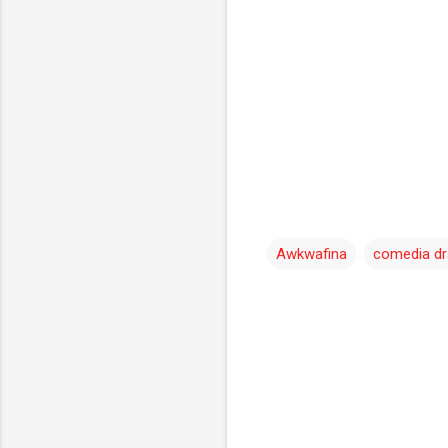
Awkwafina
comedia dr
C
o
m
e
n
t