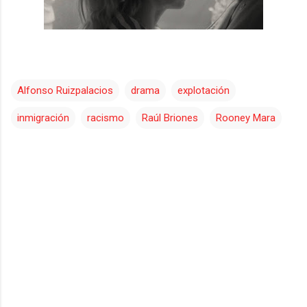
Alfonso Ruizpalacios
drama
explotación
inmigración
racismo
Raúl Briones
Rooney Mara
C
o
m
e
n
t
a
r
i