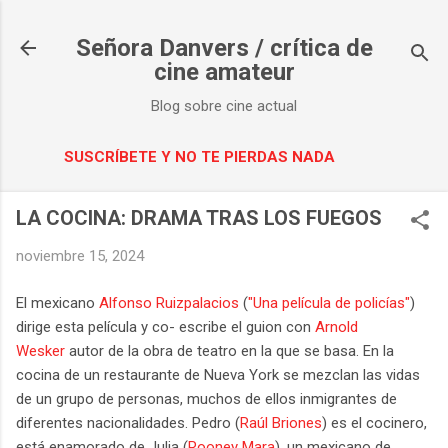
Ir al contenido principal
Señora Danvers / crítica de
cine amateur
Blog sobre cine actual
SUSCRÍBETE Y NO TE PIERDAS NADA
LA COCINA: DRAMA TRAS LOS FUEGOS
noviembre 15, 2024
El mexicano
Alfonso Ruizpalacios
(
"Una película de policías"
)
dirige esta película y co- escribe el guion con
Arnold
Wesker
autor de la obra de teatro en la que se basa. En la
cocina de un restaurante de Nueva York se mezclan las vidas
de un grupo de personas, muchos de ellos inmigrantes de
diferentes nacionalidades. Pedro (
Raúl Briones
) es el cocinero,
está enamorado de Julia (
Rooney Mara
), un mexicano de