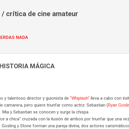
Ir al contenido principal
/ crítica de cine amateur
PIERDAS NADA
 HISTORIA MÁGICA
o y talentoso director y guionista de
"Whiplash"
lleva a cabo con éxi
 de camarera, pero quiere triunfar como actriz. Sebastian (
Ryan Gosli
z. Mia y Sebastian se conocen y surge la chispa.
ce a chica" cruzada con la ilusión de ambos por triunfar que una vez 
. Gosling y Stone forman una pareja divina, dos actores carismátic