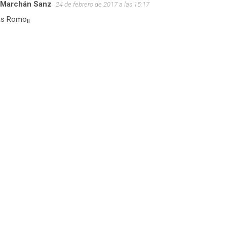
 Marchán Sanz
24 de febrero de 2017 a las 15:17
as Romo¡¡