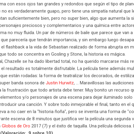
ma con esos ojos tan grandes y redondos que según el tipo de plan
 no es verdaderamente guapo, pero tiene una simpatía natural que le
an suficientemente bien, pero no super bien, algo que aumenta la si
s personajes preciosos y complementarios y una química entre actore
rma no muy fluida. Un par de números de baile
que parece que van a 
que parecería que tendrán importancia, y sin embargo luego desapa
 el flashback a la vida de Sebastian realizado de forma abrupta en 
ue todo se concentra en Gosling y Stone, la historia es mágica.
al, Chazelle se ha dado libertad total, no ha querido marcarse más re
 el resultado es totalmente disfrutable. La película tiene además mu
ue están rodadas: la forma de teatralizar los decorados, de estilizar
a super banda sonora de
Justin Hurwitz
, ... Maravillosas las audicio
a la frustración que todo artista debe tener. Muy bonito un recurso q
 elementos y/o personajes de una escena para dejar iluminado solo a
introducir una canción. Y sobre todo inmejorable el final, tanto en e
 lleva a no caer en la "historia ñoña", pero se inventa una forma de "
nte escena de 8 minutos que justifica ver la película una segunda v
s
Globos de Oro
2017 (7) y el éxito de taquilla. Una película deliciosa
(Valoración: 9 sobre 10).