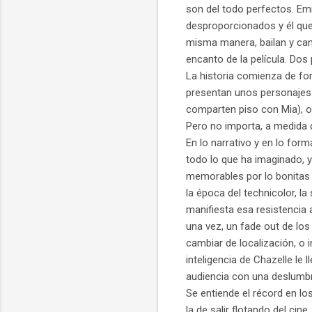
son del todo perfectos. Em
desproporcionados y él que
misma manera, bailan y cant
encanto de la película. Do
La historia comienza de fo
presentan unos personajes 
comparten piso con Mia), o
Pero no importa, a medida q
En lo narrativo y en lo form
todo lo que ha imaginado, y
memorables por lo bonitas q
la época del technicolor, l
manifiesta esa resistencia 
una vez, un fade out de los
cambiar de localización, o 
inteligencia de Chazelle le
audiencia con una deslumbra
Se entiende el récord en lo
la de salir flotando del cine.