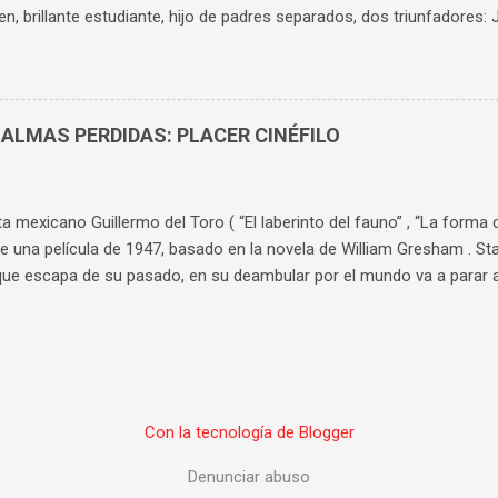
en, brillante estudiante, hijo de padres separados, dos triunfadores: Je
presentador de TV y Claire ( Charlotte Gainsbourg ) feminista. Ale
 por Mila ( Suzanne Jouannet ), la hija de la nueva pareja de su madre
estar más de actualidad, trata de la violación, pero de forma más c
ria tienen mucha riqueza, primero por su capacidad de aportar much
 ALMAS PERDIDAS: PLACER CINÉFILO
 respecto al tema. Segundo, porque además de analizar los perfiles
s, profundiza en las familias de ambos, especialmente en la del chic
ea acusado de un crimen como este, su perce...
ta mexicano Guillermo del Toro ( “El laberinto del fauno” , “La forma 
 una película de 1947, basado en la novela de William Gresham . Sta
ue escapa de su pasado, en su deambular por el mundo va a parar a
 Clem ( Willem Dafoe ), le ofrece un trabajo estable. Allí traba amist
( David Strathairn ), que le enseñan los principios básicos del mentali
al éxito y bajada a los infiernos no puede generar más atracción y 
lado donde no hay un momento ocioso, con unos personajes de pers
ados por actores perfectamente elegidos para el papel. Actores enor
Con la tecnología de Blogger
se unos a otros. Además el escenario visual es de una riqueza insup
 es una experiencia casi “religiosa”, un film de los que de disfrutan i
Denunciar abuso