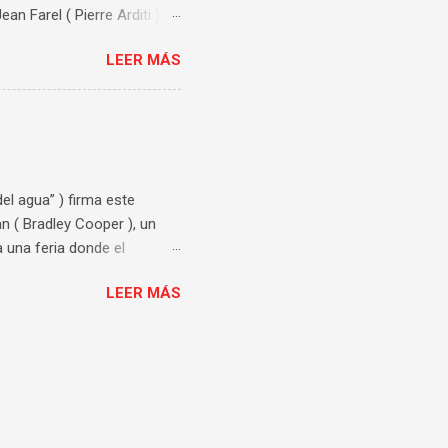
an Farel ( Pierre Arditi )
xandre es acusado de
LEER MÁS
. El tema de esta película
oncreta del consentimiento.
os y variados puntos de
 de los dos chicos
o. El impacto que tiene que
del agua” ) firma este
n ( Bradley Cooper ), un
 una feria donde el
ad con Zeena ( Tony Collette
LEER MÁS
smo. Esta historia de
enganche. Un guion muy bien
onalidad bien marcada,
mes que llenan la pantalla
erable, por lo que el
ntensamente....