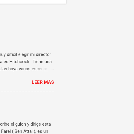
 difícil elegir mi director
a es Hitchcock . Tiene una
culas haya varias escenas
sufrimiento y tensión con
LEER MÁS
ver más veces. Así que me
apareció en mi cabeza la
r Judith Anderson . Un
forma de moverse es lo que
estigos, utilizando su
cribe el guion y dirige esta
arel ( Ben Attal ), es un