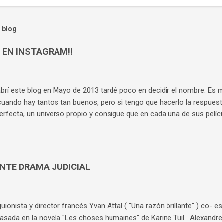
 blog
 EN INSTAGRAM!!
rí este blog en Mayo de 2013 tardé poco en decidir el nombre. Es muy
cuando hay tantos tan buenos, pero si tengo que hacerlo la respuest
erfecta, un universo propio y consigue que en cada una de sus pelí
as. Aunque te sepas cada película de memoria, sigues compartiendo 
gonistas hasta el final. Es el director cuya obra he visto y vuelto a 
buscar un nombre al blog que tuviera relación con él. Rápidamente 
nvers, el ama de llaves de "Rebeca" , increíblemente interpretada po
ENTE DRAMA JUDICIAL
e complejo, retorcido, con una maldad finísima. Probablemente su 
stra como consigue sus objetivos: de forma silenciosa, sibilina, sin t
dad mental. Cuatro años después de inaugurar el blog, abro un per...
 guionista y director francés Yvan Attal ( "Una razón brillante" ) co- es
basada en la novela "Les choses humaines" de Karine Tuil . Alexandre F