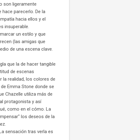
o son ligeramente
 hace parecerlo. De la
mpatía hacia ellos y el
s insuperable.
marcar un estilo y que
recen (las amigas que
medio de una escena clave.
gla que la de hacer tangible
ltitud de escenas
 la realidad, los colores de
nes de Emma Stone donde se
ue Chazelle utiliza más de
l protagonista y así
l qué, como en el cómo. La
compensar" los deseos de la
ez.
. La sensación tras verla es