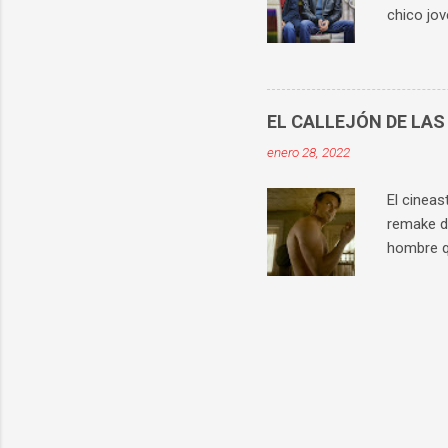
chico jov
conocido 
violación
no puede 
La histo
EL CALLEJÓN DE LAS
vista con
enero 28, 2022
implicado
su hijo s
El cineas
remake de
hombre q
director,
) y Pete 
escalada 
desarrol
interpret
sin comer
resultado