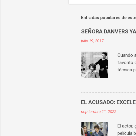
u
b
l
Entradas populares de este
i
c
a
SEÑORA DANVERS YA
r
u
julio 19, 2017
n
c
Cuando ab
o
favorito 
m
e
técnica p
n
históric
t
los prota
a
r
apetecía 
i
señora Da
o
EL ACUSADO: EXCEL
personaj
septiembre 11, 2022
mejor ilu
superiori
El actor,
película 