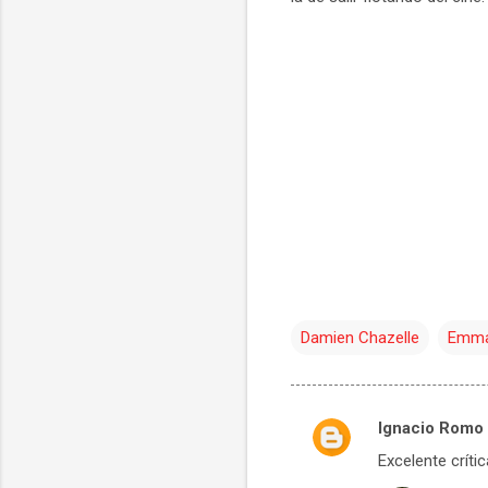
Damien Chazelle
Emma
Ignacio Romo
C
Excelente críti
o