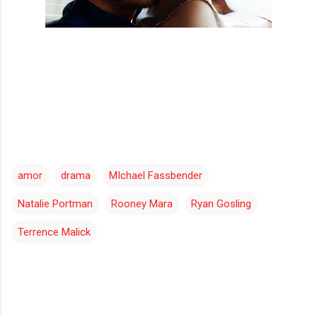
amor
drama
MIchael Fassbender
Natalie Portman
Rooney Mara
Ryan Gosling
Terrence Malick
C
o
m