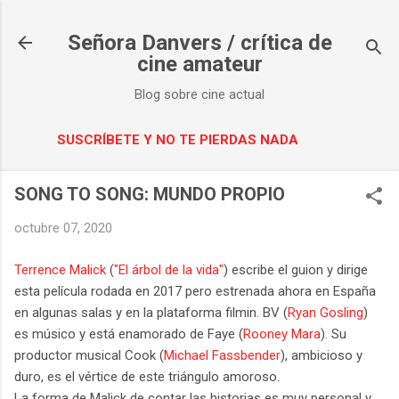
Ir al contenido principal
Señora Danvers / crítica de
cine amateur
Blog sobre cine actual
SUSCRÍBETE Y NO TE PIERDAS NADA
SONG TO SONG: MUNDO PROPIO
octubre 07, 2020
Terrence Malick
(
"El árbol de la vida"
) escribe el guion y dirige
esta película rodada en 2017 pero estrenada ahora en España
en algunas salas y en la plataforma filmin. BV (
Ryan Gosling
)
es músico y está enamorado de Faye (
Rooney Mara
). Su
productor musical Cook (
Michael Fassbender
), ambicioso y
duro, es el vértice de este triángulo amoroso.
La forma de Malick de contar las historias es muy personal y