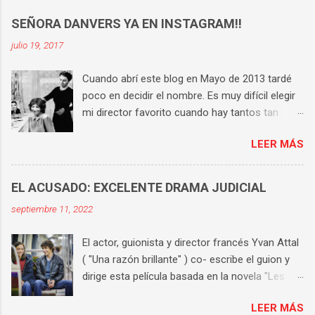
SEÑORA DANVERS YA EN INSTAGRAM!!
julio 19, 2017
Cuando abrí este blog en Mayo de 2013 tardé
poco en decidir el nombre. Es muy difícil elegir
mi director favorito cuando hay tantos tan
buenos, pero si tengo que hacerlo la respuesta
LEER MÁS
es Hitchcock . Tiene una técnica perfecta, un
universo propio y consigue que en cada una de
sus películas haya varias escenas históricas.
EL ACUSADO: EXCELENTE DRAMA JUDICIAL
Aunque te sepas cada película de memoria,
septiembre 11, 2022
sigues compartiendo sufrimiento y tensión con
los protagonistas hasta el final. Es el director
El actor, guionista y director francés Yvan Attal
cuya obra he visto y vuelto a ver más veces.
( "Una razón brillante" ) co- escribe el guion y
Así que me apetecía buscar un nombre al blog
dirige esta película basada en la novela "Les
que tuviera relación con él. Rápidamente
choses humaines" de Karine Tuil . Alexandre
apareció en mi cabeza la señora Danvers, el
LEER MÁS
Farel ( Ben Attal ), es un chico joven, brillante
ama de llaves de "Rebeca" , increíblemente