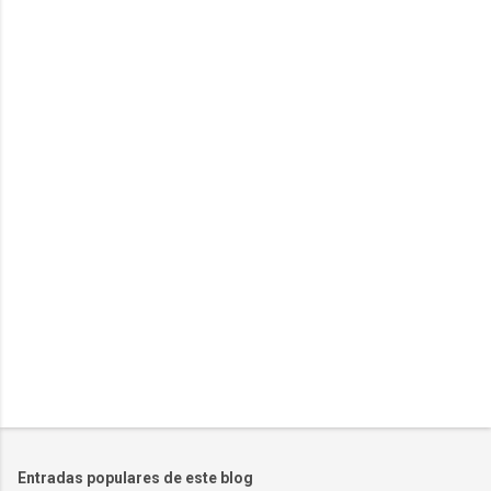
e
n
t
a
r
i
o
s
Entradas populares de este blog