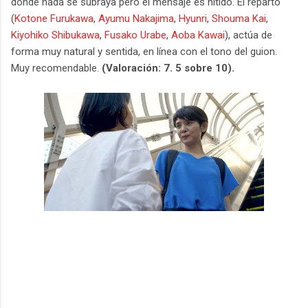
donde nada se subraya pero el mensaje es nítido. El reparto
(
Kotone Furukawa
,
Ayumu Nakajima
,
Hyunri
,
Shouma Kai
,
Kiyohiko Shibukawa
,
Fusako Urabe
,
Aoba Kawai
), actúa de
forma muy natural y sentida, en línea con el tono del guion.
Muy recomendable.
(Valoración: 7. 5 sobre 10).