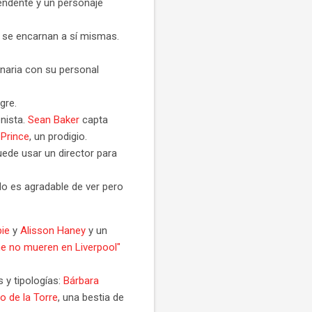
endente y un personaje
s se encarnan a sí mismas.
inaria con su personal
gre.
onista.
Sean Baker
capta
 Prince
, un prodigio.
ede usar un director para
No es agradable de ver pero
ie
y
Alisson Haney
y un
ine no mueren en Liverpool"
 y tipologías:
Bárbara
o de la Torre
, una bestia de