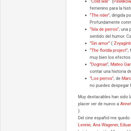
"Cold war"
(
Pawlikow
femenino para la hist
“The rider”
, dirigida 
Profundamente conmo
“Isla de perros”
, una 
sentido del humor. Ca
“Sin amor”
(
Zvyagint
“The florida project”
,
muy bien los efectos
“Dogman”
,
Mateo Gar
contar una historia d
“Los perros”
, de
Marc
no puedes despegar l
Muy destacables han sido l
placer ver de nuevo a
Annet
).
Del cine español me quedo t
Lennie
,
Ana Wagener
,
Eduar