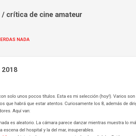
Ir al contenido principal
/ crítica de cine amateur
PIERDAS NADA
O 2018
n solo unos pocos títulos. Esta es mi selección (hoy!). Varios son
os que habrá que estar atentos. Curiosamente los 8, además de dirigi
dores. Aquí van:
nada es aleatorio. La cámara parece danzar mientras muestra lo má
La escena del hospital y la del mar, insuperables.