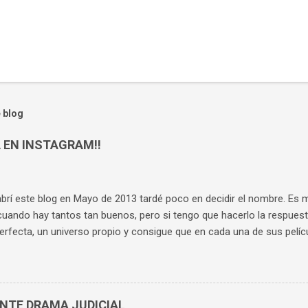
 blog
 EN INSTAGRAM!!
rí este blog en Mayo de 2013 tardé poco en decidir el nombre. Es muy
cuando hay tantos tan buenos, pero si tengo que hacerlo la respuest
erfecta, un universo propio y consigue que en cada una de sus pelí
as. Aunque te sepas cada película de memoria, sigues compartiendo 
gonistas hasta el final. Es el director cuya obra he visto y vuelto a 
buscar un nombre al blog que tuviera relación con él. Rápidamente 
nvers, el ama de llaves de "Rebeca" , increíblemente interpretada po
ENTE DRAMA JUDICIAL