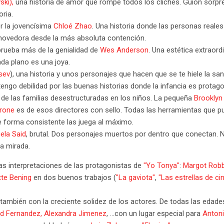
ski),
una historia de amor que rompe todos los clichés. Guión sorpr
oria.
por la jovencísima
Chloé Zhao
. Una historia donde las personas reale
vedora desde la más absoluta contención.
prueba más de la genialidad de
Wes Anderson
. Una estética extraord
da plano es una joya.
sev
), una historia y unos personajes que hacen que se te hiele la san
 tengo debilidad por las buenas historias donde la infancia es protag
 de las familias desestructuradas en los niños. La pequeña
Brooklyn
rone
es de esos directores con sello. Todas las herramientas que pu
e forma consistente las juega al máximo.
ela Said
, brutal. Dos personajes muertos por dentro que conectan. 
a mirada.
as interpretaciones de las protagonistas de
"Yo Tonya"
:
Margot Robb
te Bening
en dos buenos trabajos (
"La gaviota"
,
"Las estrellas de c
ambién con la creciente solidez de los actores. De todas las edades
d Fernandez,
Alexandra Jimenez
, ...con un lugar especial para
Antoni