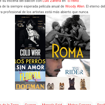
le su escena del balcón con
Luis Zahera
en
"El reino"
.
a de la siempre esperada película anual de
Woody Allen
. El eterno d
bra profesional de los artistas está más abierto que nunca.
o de la Torre
Cuaron
Marcela Said
Mateo Garrone
Pawl