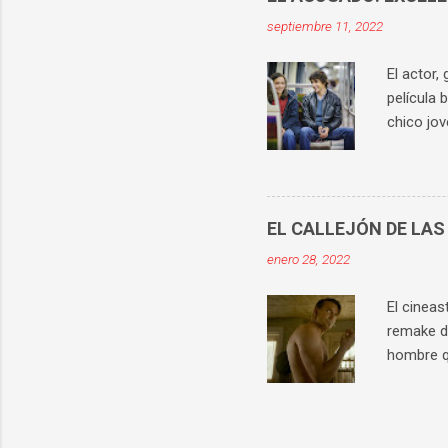
personaj
septiembre 11, 2022
mejor ilu
superiori
El actor,
película 
chico jov
conocido 
violación
no puede 
La histo
EL CALLEJÓN DE LAS
vista con
enero 28, 2022
implicado
su hijo s
El cineas
remake de
hombre q
director,
) y Pete 
escalada 