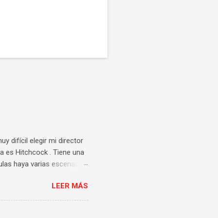
 difícil elegir mi director
a es Hitchcock . Tiene una
culas haya varias escenas
sufrimiento y tensión con
LEER MÁS
ver más veces. Así que me
apareció en mi cabeza la
r Judith Anderson . Un