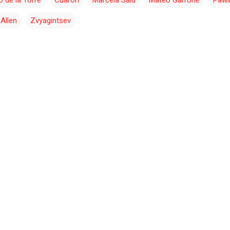
Allen
Zvyagintsev