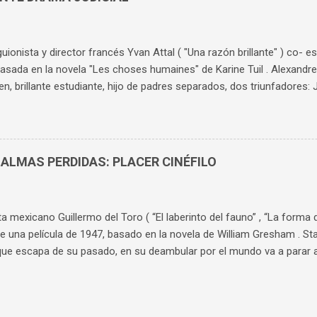
e complejo, retorcido, con una maldad finísima. Probablemente su 
stra como consigue sus objetivos: de forma silenciosa, sibilina, sin t
dad mental. Cuatro años después de inaugurar el blog, abro un per...
 guionista y director francés Yvan Attal ( "Una razón brillante" ) co- es
basada en la novela "Les choses humaines" de Karine Tuil . Alexandre F
en, brillante estudiante, hijo de padres separados, dos triunfadores: Je
presentador de TV y Claire ( Charlotte Gainsbourg ) feminista. Ale
 por Mila ( Suzanne Jouannet ), la hija de la nueva pareja de su madre
estar más de actualidad, trata de la violación, pero de forma más c
ria tienen mucha riqueza, primero por su capacidad de aportar much
 ALMAS PERDIDAS: PLACER CINÉFILO
 respecto al tema. Segundo, porque además de analizar los perfiles
s, profundiza en las familias de ambos, especialmente en la del chic
ea acusado de un crimen como este, su perce...
ta mexicano Guillermo del Toro ( “El laberinto del fauno” , “La forma 
 una película de 1947, basado en la novela de William Gresham . Sta
ue escapa de su pasado, en su deambular por el mundo va a parar a
 Clem ( Willem Dafoe ), le ofrece un trabajo estable. Allí traba amist
( David Strathairn ), que le enseñan los principios básicos del mentali
al éxito y bajada a los infiernos no puede generar más atracción y 