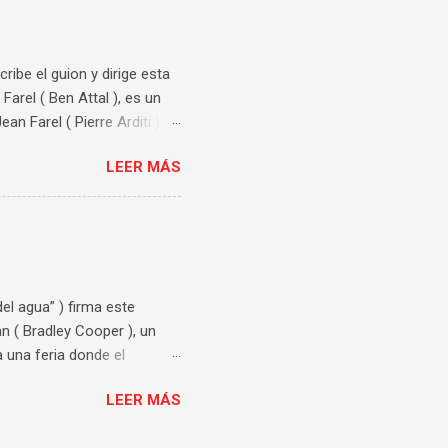
forma de moverse es lo que
estigos, utilizando su
cribe el guion y dirige esta
arel ( Ben Attal ), es un
an Farel ( Pierre Arditi )
xandre es acusado de
LEER MÁS
. El tema de esta película
oncreta del consentimiento.
os y variados puntos de
 de los dos chicos
o. El impacto que tiene que
del agua” ) firma este
n ( Bradley Cooper ), un
 una feria donde el
ad con Zeena ( Tony Collette
LEER MÁS
smo. Esta historia de
enganche. Un guion muy bien