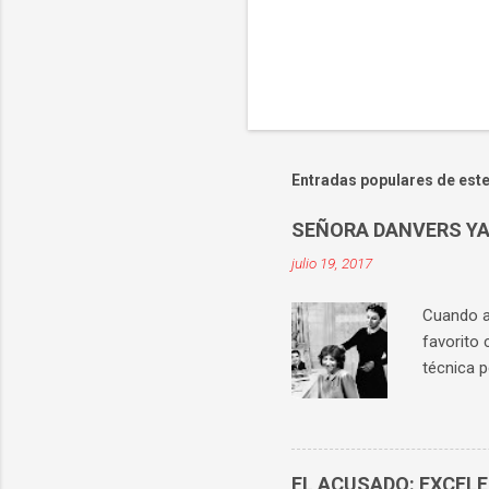
Entradas populares de este
SEÑORA DANVERS YA
julio 19, 2017
Cuando ab
favorito 
técnica p
históric
los prota
apetecía 
señora Da
EL ACUSADO: EXCEL