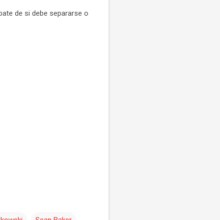
ebate de si debe separarse o
ikowski
Sean Baker