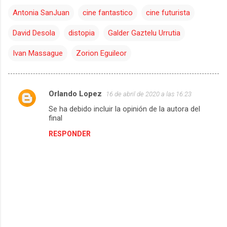
Antonia SanJuan
cine fantastico
cine futurista
David Desola
distopia
Galder Gaztelu Urrutia
Ivan Massague
Zorion Eguileor
Orlando Lopez
16 de abril de 2020 a las 16:23
C
Se ha debido incluir la opinión de la autora del
o
final
m
RESPONDER
e
n
t
a
r
i
o