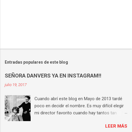
s
P
u
b
l
Entradas populares de este blog
i
c
SEÑORA DANVERS YA EN INSTAGRAM!!
a
r
julio 19, 2017
u
n
Cuando abrí este blog en Mayo de 2013 tardé
c
o
poco en decidir el nombre. Es muy difícil elegir
m
mi director favorito cuando hay tantos tan
e
buenos, pero si tengo que hacerlo la respuesta
n
t
LEER MÁS
es Hitchcock . Tiene una técnica perfecta, un
a