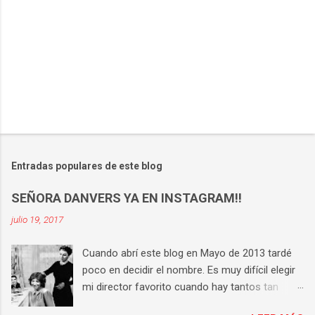
s
Entradas populares de este blog
SEÑORA DANVERS YA EN INSTAGRAM!!
julio 19, 2017
Cuando abrí este blog en Mayo de 2013 tardé
poco en decidir el nombre. Es muy difícil elegir
mi director favorito cuando hay tantos tan
buenos, pero si tengo que hacerlo la respuesta