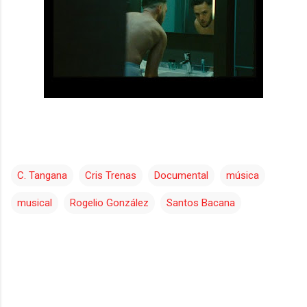
C. Tangana
Cris Trenas
Documental
música
musical
Rogelio González
Santos Bacana
C
o
m
e