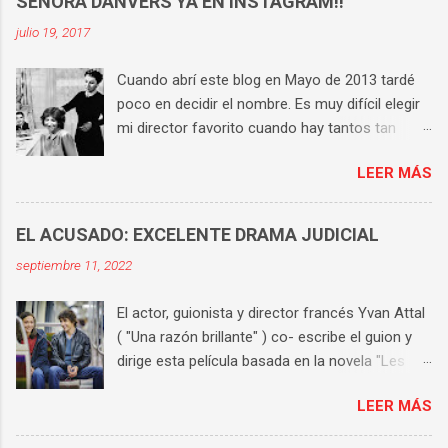
SEÑORA DANVERS YA EN INSTAGRAM!!
julio 19, 2017
Cuando abrí este blog en Mayo de 2013 tardé
poco en decidir el nombre. Es muy difícil elegir
mi director favorito cuando hay tantos tan
buenos, pero si tengo que hacerlo la respuesta
LEER MÁS
es Hitchcock . Tiene una técnica perfecta, un
universo propio y consigue que en cada una de
sus películas haya varias escenas históricas.
EL ACUSADO: EXCELENTE DRAMA JUDICIAL
Aunque te sepas cada película de memoria,
septiembre 11, 2022
sigues compartiendo sufrimiento y tensión con
los protagonistas hasta el final. Es el director
El actor, guionista y director francés Yvan Attal
cuya obra he visto y vuelto a ver más veces.
( "Una razón brillante" ) co- escribe el guion y
Así que me apetecía buscar un nombre al blog
dirige esta película basada en la novela "Les
que tuviera relación con él. Rápidamente
choses humaines" de Karine Tuil . Alexandre
apareció en mi cabeza la señora Danvers, el
LEER MÁS
Farel ( Ben Attal ), es un chico joven, brillante
ama de llaves de "Rebeca" , increíblemente
estudiante, hijo de padres separados, dos
interpretada por Judith Anderson . Un personaje