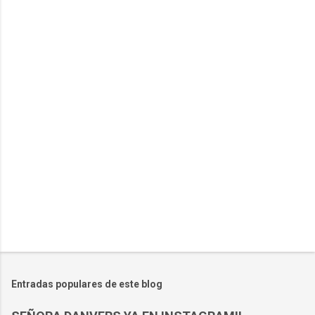
n
t
a
r
i
o
s
Entradas populares de este blog