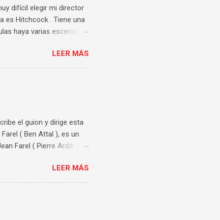
 difícil elegir mi director
a es Hitchcock . Tiene una
culas haya varias escenas
sufrimiento y tensión con
LEER MÁS
ver más veces. Así que me
apareció en mi cabeza la
r Judith Anderson . Un
forma de moverse es lo que
estigos, utilizando su
cribe el guion y dirige esta
arel ( Ben Attal ), es un
an Farel ( Pierre Arditi )
xandre es acusado de
LEER MÁS
. El tema de esta película
oncreta del consentimiento.
os y variados puntos de
 de los dos chicos
o. El impacto que tiene que