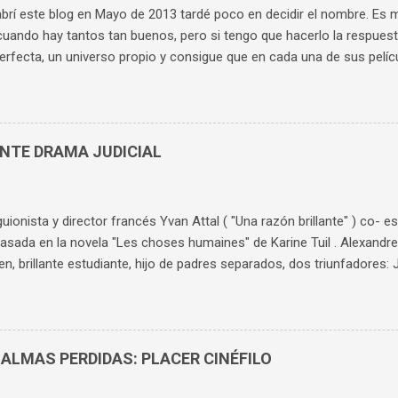
rí este blog en Mayo de 2013 tardé poco en decidir el nombre. Es muy
cuando hay tantos tan buenos, pero si tengo que hacerlo la respuest
erfecta, un universo propio y consigue que en cada una de sus pelí
as. Aunque te sepas cada película de memoria, sigues compartiendo 
gonistas hasta el final. Es el director cuya obra he visto y vuelto a 
buscar un nombre al blog que tuviera relación con él. Rápidamente 
nvers, el ama de llaves de "Rebeca" , increíblemente interpretada po
ENTE DRAMA JUDICIAL
e complejo, retorcido, con una maldad finísima. Probablemente su 
stra como consigue sus objetivos: de forma silenciosa, sibilina, sin t
dad mental. Cuatro años después de inaugurar el blog, abro un per...
 guionista y director francés Yvan Attal ( "Una razón brillante" ) co- es
basada en la novela "Les choses humaines" de Karine Tuil . Alexandre F
en, brillante estudiante, hijo de padres separados, dos triunfadores: Je
presentador de TV y Claire ( Charlotte Gainsbourg ) feminista. Ale
 por Mila ( Suzanne Jouannet ), la hija de la nueva pareja de su madre
estar más de actualidad, trata de la violación, pero de forma más c
ria tienen mucha riqueza, primero por su capacidad de aportar much
 ALMAS PERDIDAS: PLACER CINÉFILO
 respecto al tema. Segundo, porque además de analizar los perfiles
s, profundiza en las familias de ambos, especialmente en la del chic