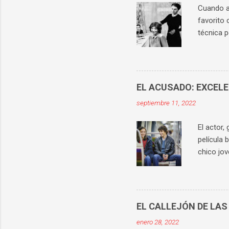
Cuando ab
favorito 
técnica p
históric
los prota
apetecía 
señora Da
EL ACUSADO: EXCEL
personaj
septiembre 11, 2022
mejor ilu
superiori
El actor,
película 
chico jov
conocido 
violación
no puede 
La histo
EL CALLEJÓN DE LAS
vista con
enero 28, 2022
implicado