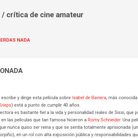
Ir al contenido principal
/ crítica de cine amateur
PIERDAS NADA
IONADA
escribe y dirige esta película sobre
Isabel de Baviera
, más conocida 
Krieps
) está a punto de cumplir 40 años.
rectora es bastante fiel a la vida y personalidad reales de Sissi, que
 en las películas que tan famosa hicieron a
Romy Schneider
. Una pel
ue nunca quiso ser reina y que se sentía totalmente aprisionada (uno
corpiño), en un rol con alta exposición pública y responsabilidades q