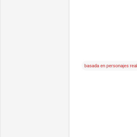
basada en personajes rea
C
o
m
e
n
t
a