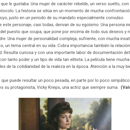
da que le gustaba. Una mujer de carácter rebelde, un verso suelto, c
otocolo. La historia se sitúa en un momento de mucha confrontació
poyo, justo en un periodo de su mandato especialmente convulso.
este personaje, casi todas, derivan de su egoísmo. Una persona i
 del puesto que ocupa, que pone por encima de todo sus deseos y 
re. Una mujer de personalidad compleja, sufriente, con mucha insati
co, un tema central en su vida. Cobra importancia también la relació
ad. Resulta curiosa y con una importante labor de documentación det
con tanto poder y un tipo de vida tan elitista. La película tiene muc
 de la cotidianidad de la realeza en la época. Atención a la muy bien
o que puede resultar un poco pesada, en parte por lo poco simpático 
 es su protagonista, Vicky Krieps, una actriz que siempre suma.
(Val