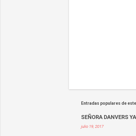
r
i
o
s
Entradas populares de este
SEÑORA DANVERS YA
julio 19, 2017